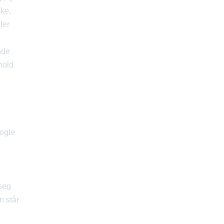
ske,
ler
nde
hold
oogle
 seg
n står