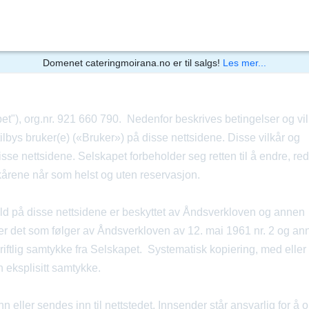
Domenet
cateringmoirana.no
er til salgs!
Les mer...
t"), org.nr. 921 660 790. Nedenfor beskrives betingelser og vil
ilbys bruker(e) («Bruker») på disse nettsidene. Disse vilkår og
isse nettsidene. Selskapet forbeholder seg retten til å endre, red
vilkårene når som helst og uten reservasjon.
old på disse nettsidene er beskyttet av Åndsverkloven og annen
ver det som følger av Åndsverkloven av 12. mai 1961 nr. 2 og an
skriftlig samtykke fra Selskapet. Systematisk kopiering, med eller
ten eksplisitt samtykke.
n eller sendes inn til nettstedet. Innsender står ansvarlig for å 