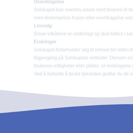
Overdragelse
Selskapet kan overdra avtale med brukere til t
med eksempelvis fusjon eller overdragelse som 
Lovvalg
Disse vilkårene er underlagt og skal tolkes i sa
Endringer
Selskapet forbeholder seg til enhver tid retten til
tilgjengelig på Selskapets nettsider. Dersom e
brukeres rettigheter eller plikter, vil endringene 
Ved å fortsette å bruke tjenesten godtar du de 