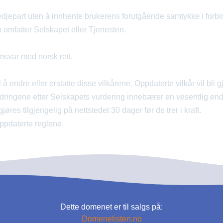
redjepart uten å innhente brukerens forutgående samtykke i forb
omfatter Selskapet eller Tjenesten.
msvar med norsk rett.
 å endre eller erstatte disse vilkårene. Oppdaterte vilkår vil bli gj
ndringene etter Selskapets vurdering innebærer en vesentlig end
gjøres tilgjengelig på nettstedet 30 dager før de trer i kraft.
oppdaterte reglene.
Dette domenet er til salgs på:
Domenelisten.no