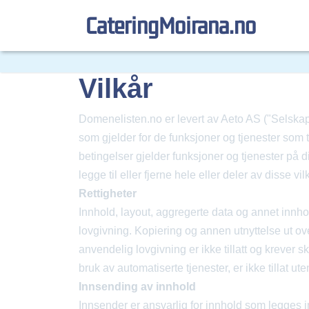
cateringMoirana.no
Vilkår
Domenelisten.no er levert av Aeto AS ("Selskape
som gjelder for de funksjoner og tjenester som t
betingelser gjelder funksjoner og tjenester på d
legge til eller fjerne hele eller deler av disse 
Rettigheter
Innhold, layout, aggregerte data og annet innh
lovgivning. Kopiering og annen utnyttelse ut o
anvendelig lovgivning er ikke tillatt og krever 
bruk av automatiserte tjenester, er ikke tillat u
Innsending av innhold
Innsender er ansvarlig for innhold som legges in