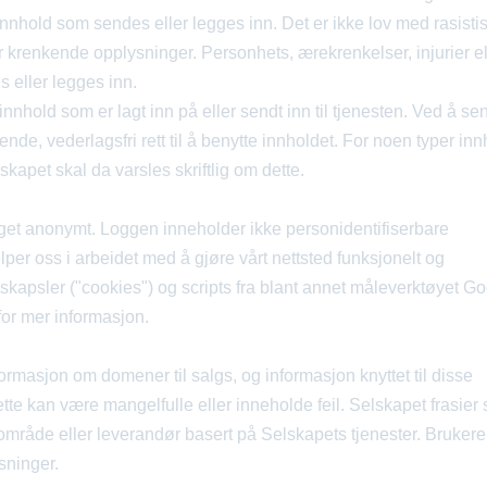
l innhold som sendes eller legges inn. Det er ikke lov med rasisti
r krenkende opplysninger. Personhets, ærekrenkelser, injurier el
s eller legges inn.
innhold som er lagt inn på eller sendt inn til tjenesten. Ved å se
nde, vederlagsfri rett til å benytte innholdet. For noen typer inn
skapet skal da varsles skriftlig om dette.
gget anonymt. Loggen inneholder ikke personidentifiserbare
elper oss i arbeidet med å gjøre vårt nettsted funksjonelt og
nskapsler ("cookies") og scripts fra blant annet måleverktøyet G
for mer informasjon.
ormasjon om domener til salgs, og informasjon knyttet til disse
e kan være mangelfulle eller inneholde feil. Selskapet frasier
 område eller leverandør basert på Selskapets tjenester. Brukere
sninger.