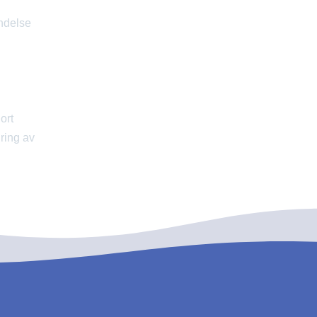
indelse
ort
ring av