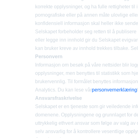
korrekte opplysninger, og ha fulle rettigheter ti
pornografiske eller på annen måte ulovlige elle
konfidensiell informasjon skal heller ikke sende
Selskapet forbeholder seg retten til å publisere 
eller legge inn innhold gir du Selskapet evigvare
kan bruker kreve av innhold trekkes tilbake. Sel
Personvern
Informasjon om besøk på våre nettsider blir lo
opplysninger, men benyttes til statistikk som hj
brukervennlig. Til formålet benyttes informasjo
Analytics. Du kan lese vår
personvernerklæring
Ansvarsfraskrivelse
Selskapet er en tjeneste som gir veiledende inf
domenene. Opplysningene og grunnlaget for dett
uttrykkelig ethvert ansvar som følge av valg av
selv ansvarlig for å kontrollere vesentlige opply