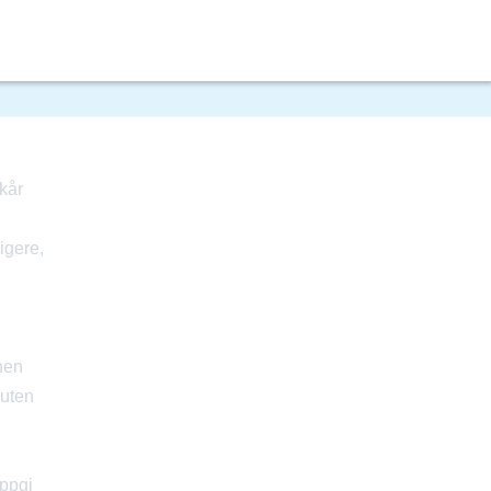
kår
igere,
nen
 uten
oppgi